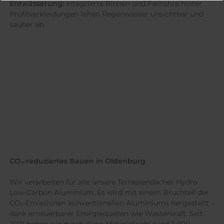
Entwässerung:
Integrierte Rinnen und Fallrohre hinter
Profilverkleidungen leiten Regenwasser unsichtbar und
sauber ab.
CO₂-reduziertes Bauen in Oldenburg
Wir verarbeiten für alle unsere Terrassendächer Hydro
Low-Carbon Aluminium. Es wird mit einem Bruchteil der
CO₂-Emissionen konventionellen Aluminiums hergestellt –
dank erneuerbarer Energiequellen wie Wasserkraft. Seit
2021 haben wir durch diese Materialwahl rund 3.000